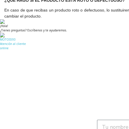
¿QUÉ HAGO SI EL PRODUCTO ESTÁ ROTO O DEFECTUOSO?
En caso de que recibas un producto roto o defectuoso, lo sustituir
cambiar el producto.
¡Hola!
¿Tienes preguntas? Escríbenos y te ayudaremos.
MOTOS593
Atención al cliente
online
Recibe 