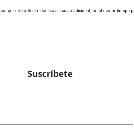
emos por otro artículo idéntico sin coste adicional, en el menor tiemp
Suscríbete
invitaciones a los mejores eventos de
Motocross en Ecuador.