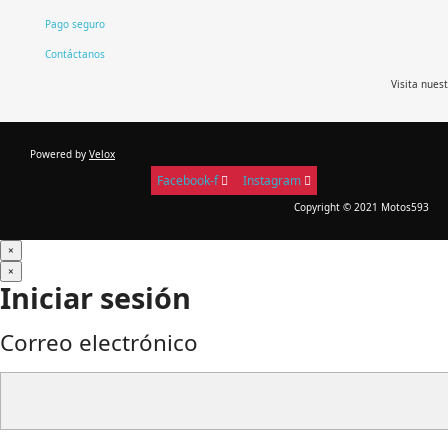
Pago seguro
Contáctanos
Visita nues
Powered by
Velox
Facebook-f
Instagram
Copyright © 2021 Motos593
×
×
Iniciar sesión
Correo electrónico