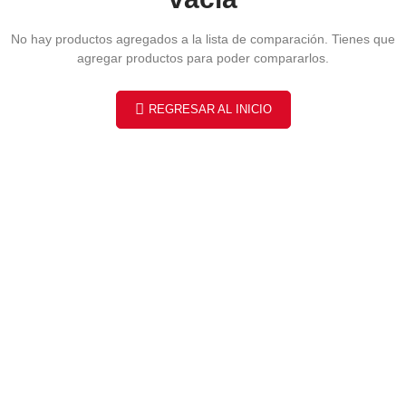
No hay productos agregados a la lista de comparación. Tienes que
agregar productos para poder compararlos.
REGRESAR AL INICIO
Suscríbete
Recibe invitaciones a los mejores
eventos de
Motocross en Ecuador.